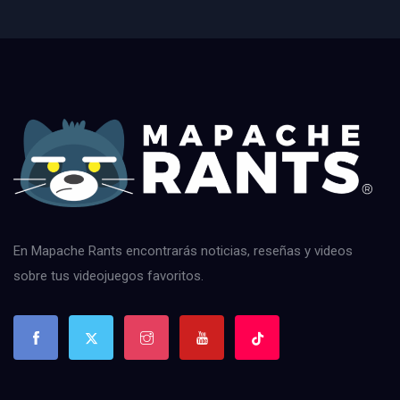
En Mapache Rants encontrarás noticias, reseñas y videos
sobre tus videojuegos favoritos.