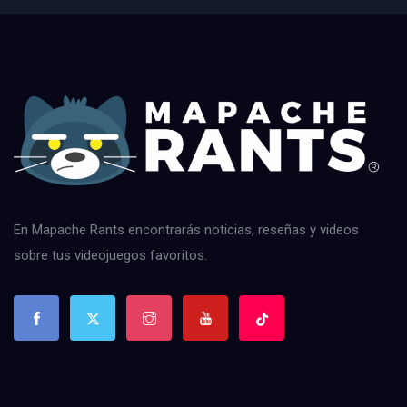
En Mapache Rants encontrarás noticias, reseñas y videos
sobre tus videojuegos favoritos.