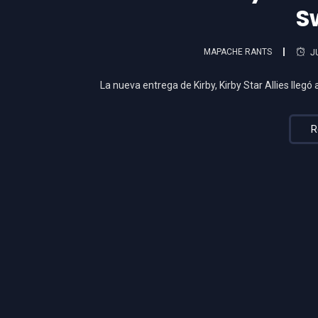
S
MAPACHE RANTS
J
La nueva entrega de Kirby, Kirby Star Allies lleg
R