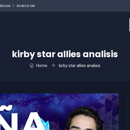
ticias
Acerca de
kirby star allies analisis
Home
kirby star allies analisis