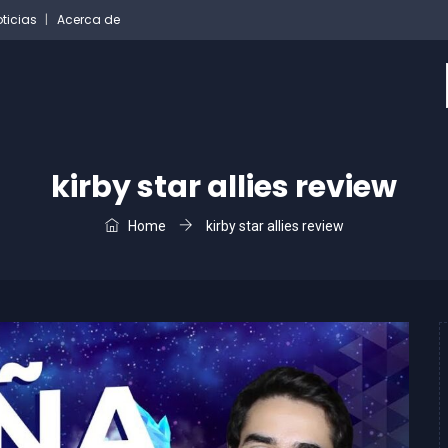
ticias
Acerca de
kirby star allies review
Home
kirby star allies review