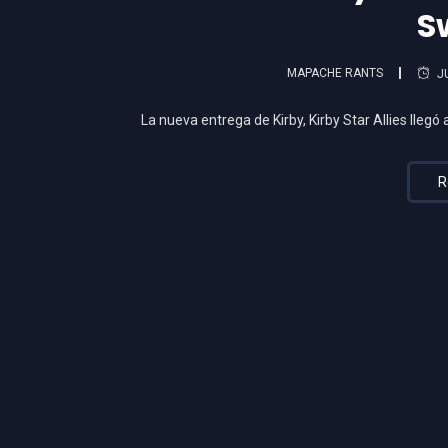
S
MAPACHE RANTS
J
La nueva entrega de Kirby, Kirby Star Allies lleg
R