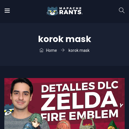
korok mask
Home
korok mask