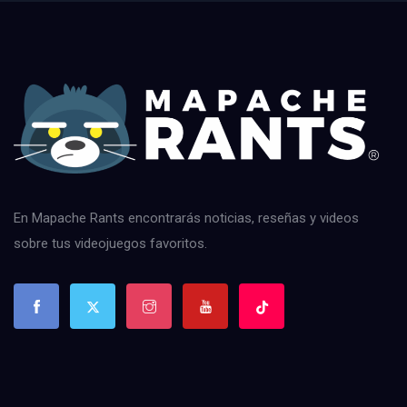
En Mapache Rants encontrarás noticias, reseñas y videos
sobre tus videojuegos favoritos.