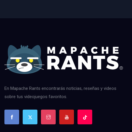
En Mapache Rants encontrarás noticias, reseñas y videos
sobre tus videojuegos favoritos.