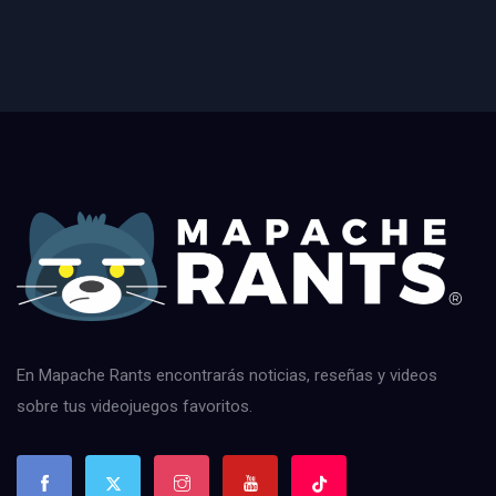
En Mapache Rants encontrarás noticias, reseñas y videos
sobre tus videojuegos favoritos.