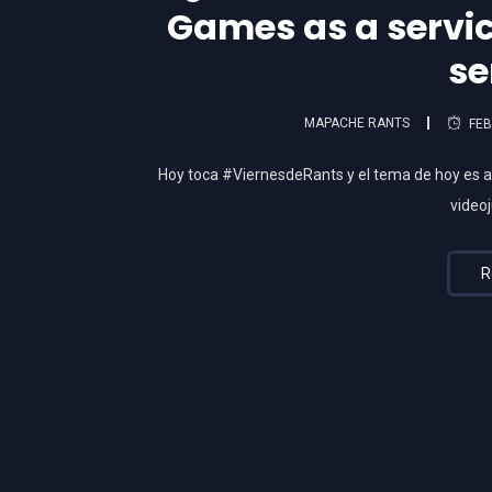
Games as a servi
se
MAPACHE RANTS
FEB
Hoy toca #ViernesdeRants y el tema de hoy es
video
R