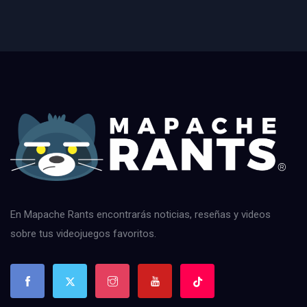
En Mapache Rants encontrarás noticias, reseñas y videos
sobre tus videojuegos favoritos.