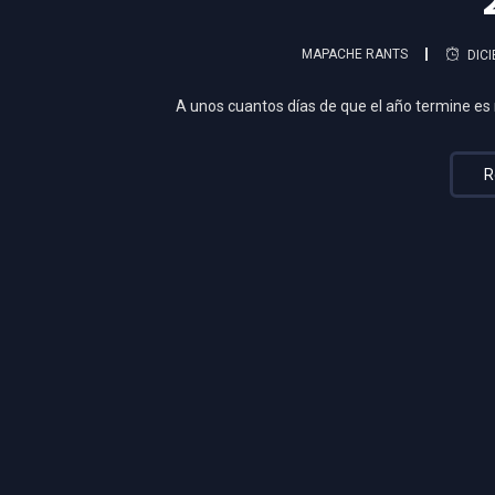
MAPACHE RANTS
DICI
A unos cuantos días de que el año termine es
R