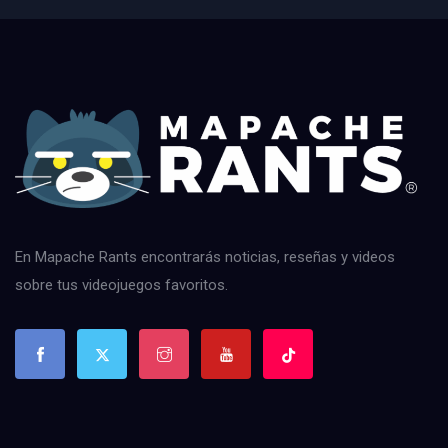
En Mapache Rants encontrarás noticias, reseñas y videos
sobre tus videojuegos favoritos.