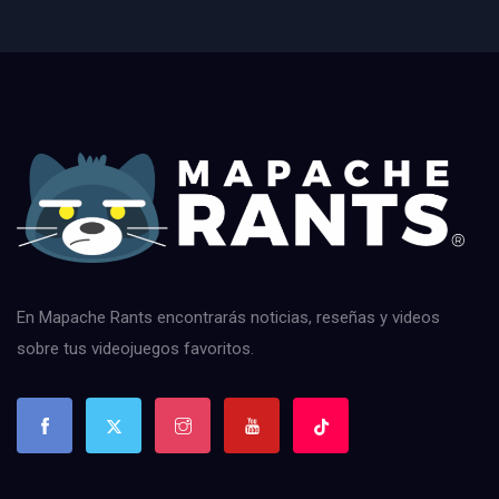
En Mapache Rants encontrarás noticias, reseñas y videos
sobre tus videojuegos favoritos.