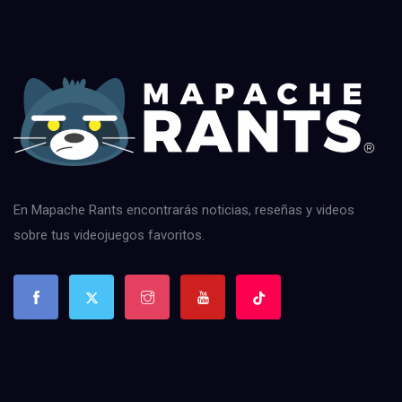
En Mapache Rants encontrarás noticias, reseñas y videos
sobre tus videojuegos favoritos.