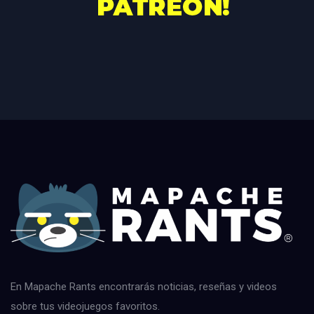
En Mapache Rants encontrarás noticias, reseñas y videos
sobre tus videojuegos favoritos.