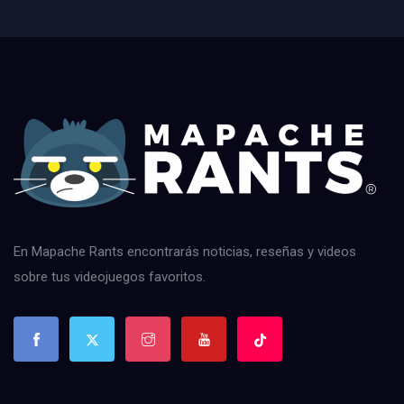
En Mapache Rants encontrarás noticias, reseñas y videos
sobre tus videojuegos favoritos.