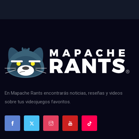
En Mapache Rants encontrarás noticias, reseñas y videos
sobre tus videojuegos favoritos.