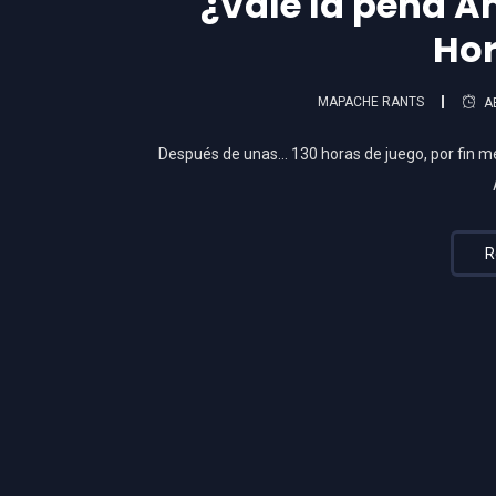
¿Vale la pena A
Hor
MAPACHE RANTS
A
Después de unas… 130 horas de juego, por fin m
R