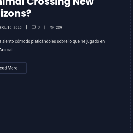
nimal Crossing New
izons?
0
BRIL 10, 2020
239
e siento cómodo platicándoles sobre lo que he jugado en
Animal…
ead More