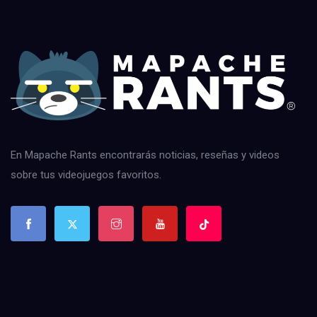
En Mapache Rants encontrarás noticias, reseñas y videos
sobre tus videojuegos favoritos.