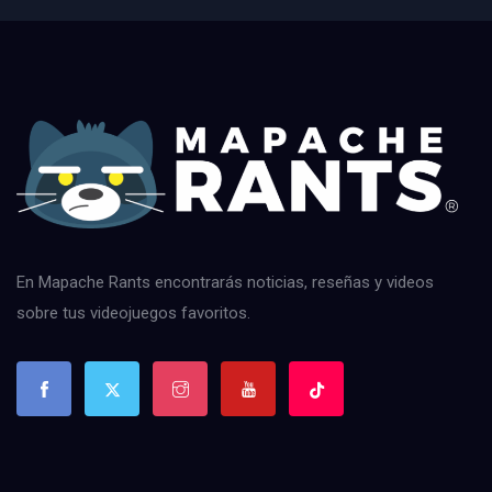
En Mapache Rants encontrarás noticias, reseñas y videos
sobre tus videojuegos favoritos.