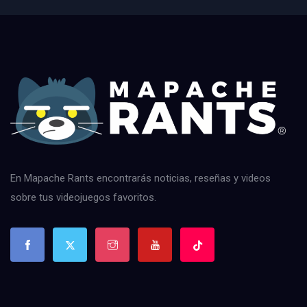
En Mapache Rants encontrarás noticias, reseñas y videos
sobre tus videojuegos favoritos.