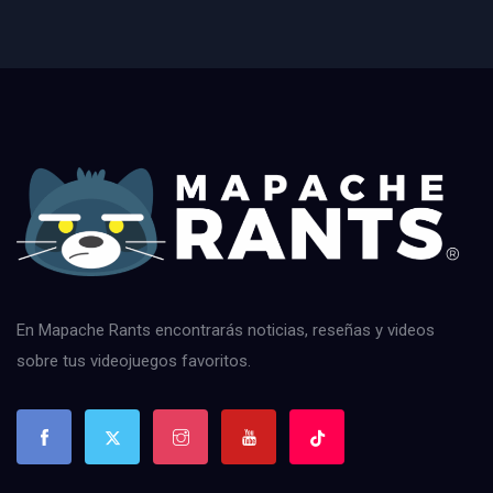
En Mapache Rants encontrarás noticias, reseñas y videos
sobre tus videojuegos favoritos.