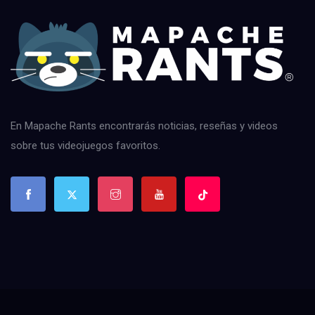
En Mapache Rants encontrarás noticias, reseñas y videos
sobre tus videojuegos favoritos.