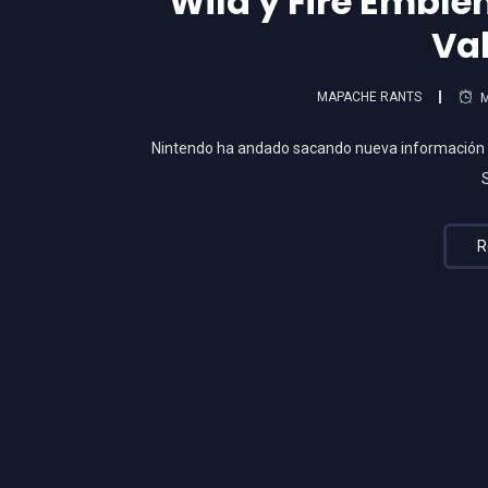
Wild y Fire Embl
Val
MAPACHE RANTS
M
Nintendo ha andado sacando nueva información d
R