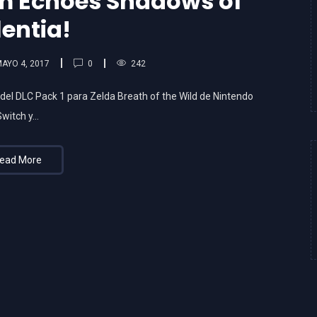
em Echoes Shadows of
entia!
0
AYO 4, 2017
242
el DLC Pack 1 para Zelda Breath of the Wild de Nintendo
Switch y…
ead More