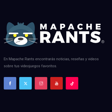
En Mapache Rants encontrarás noticias, reseñas y videos
sobre tus videojuegos favoritos.