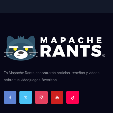
En Mapache Rants encontrarás noticias, reseñas y videos
sobre tus videojuegos favoritos.