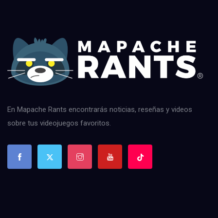
En Mapache Rants encontrarás noticias, reseñas y videos
sobre tus videojuegos favoritos.