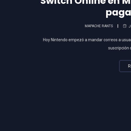
Switch Online en M
paga
MAPACHE RANTS
J
Hoy Nintendo empezó a mandar correos a usuar
suscripción
R