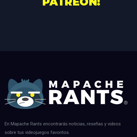
En Mapache Rants encontrarás noticias, reseñas y videos
sobre tus videojuegos favoritos.