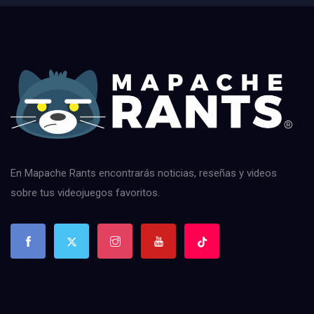
En Mapache Rants encontrarás noticias, reseñas y videos
sobre tus videojuegos favoritos.