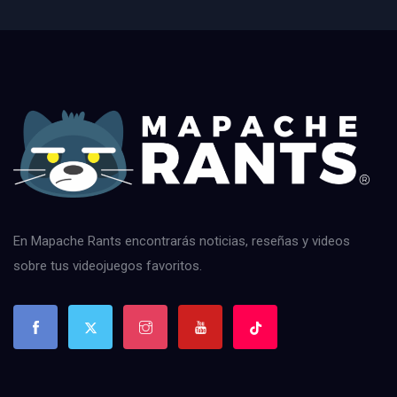
En Mapache Rants encontrarás noticias, reseñas y videos
sobre tus videojuegos favoritos.