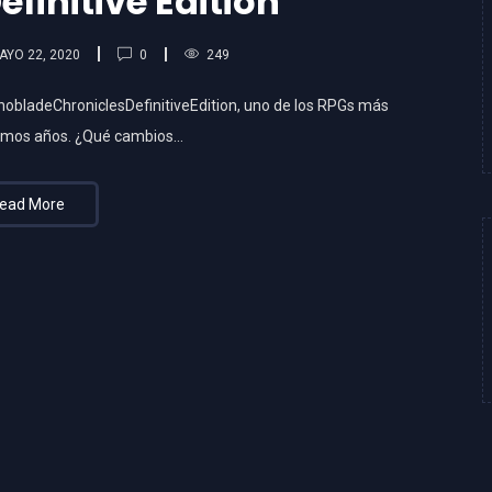
efinitive Edition
0
AYO 22, 2020
249
bladeChroniclesDefinitiveEdition, uno de los RPGs más
timos años. ¿Qué cambios…
ead More