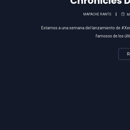
Chronicles D
MAPACHE RANTS
M
Estamos a una semana del lanzamiento de #Xeno
famosos de los úl
R