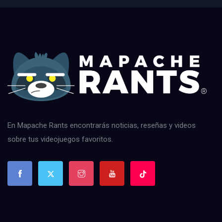
En Mapache Rants encontrarás noticias, reseñas y videos
sobre tus videojuegos favoritos.