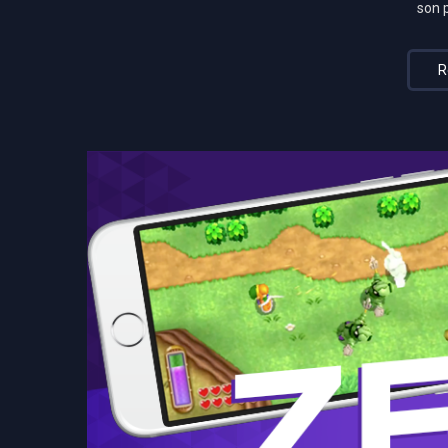
son 
R