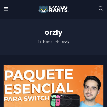
orzly
Home
orzly