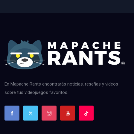
En Mapache Rants encontrarás noticias, reseñas y videos
sobre tus videojuegos favoritos.