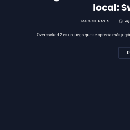
local: S
MAPACHE RANTS
AG
Overcooked 2 es un juego que se aprecia más jugán
R