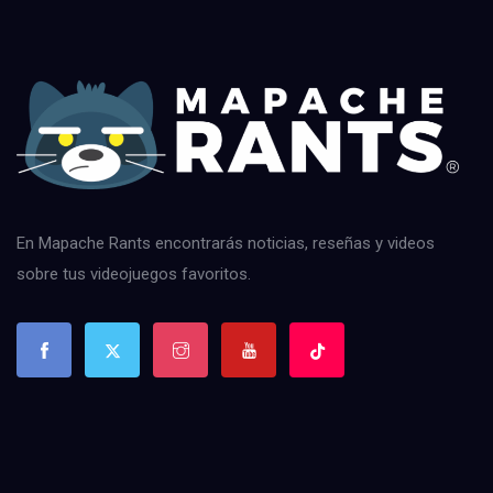
En Mapache Rants encontrarás noticias, reseñas y videos
sobre tus videojuegos favoritos.