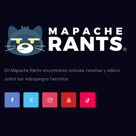
En Mapache Rants encontrarás noticias, reseñas y videos
sobre tus videojuegos favoritos.