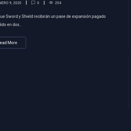
0
NERO 9, 2020
254
ue Sword y Shield recibirán un pase de expansión pagado
dido en dos…
ead More