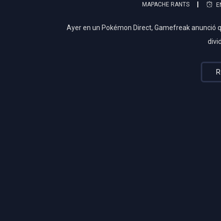
MAPACHE RANTS
E
Ayer en un Pokémon Direct, Gamefreak anunció q
divi
R