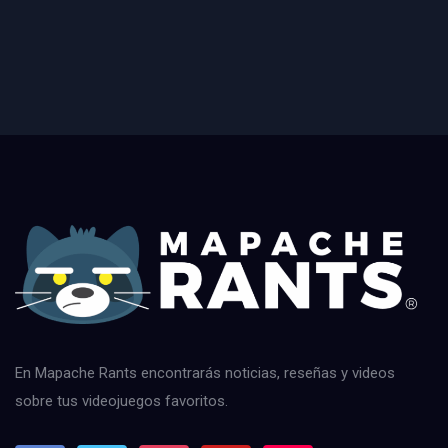
En Mapache Rants encontrarás noticias, reseñas y videos
sobre tus videojuegos favoritos.