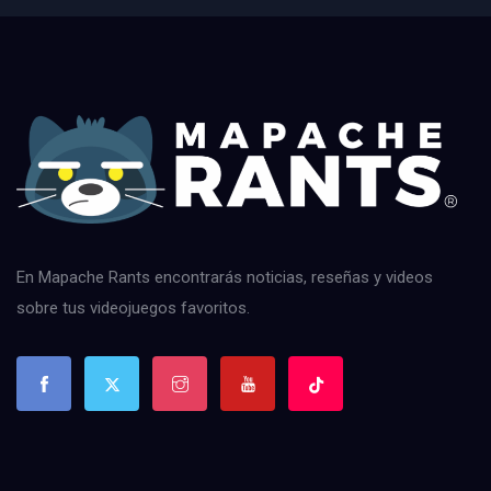
En Mapache Rants encontrarás noticias, reseñas y videos
sobre tus videojuegos favoritos.