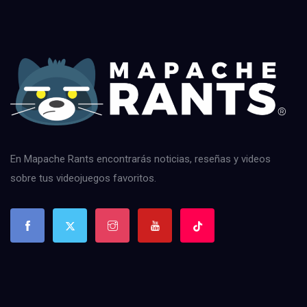
En Mapache Rants encontrarás noticias, reseñas y videos
sobre tus videojuegos favoritos.