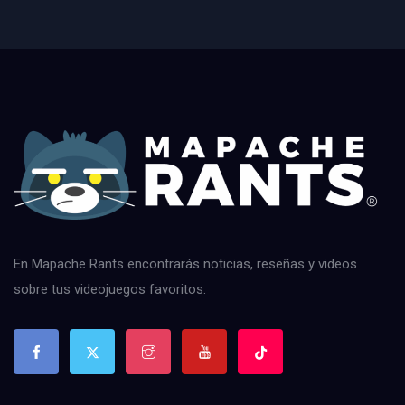
En Mapache Rants encontrarás noticias, reseñas y videos
sobre tus videojuegos favoritos.