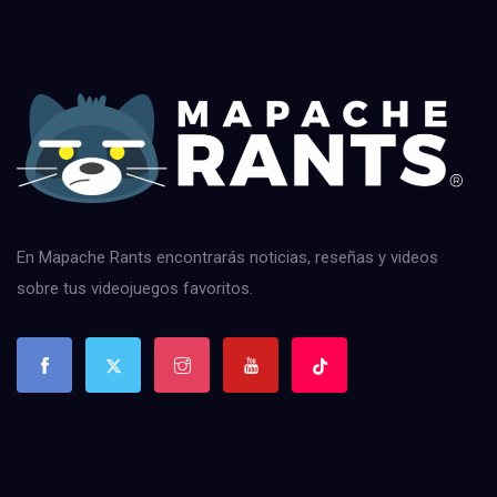
En Mapache Rants encontrarás noticias, reseñas y videos
sobre tus videojuegos favoritos.