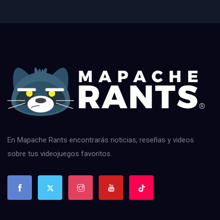
En Mapache Rants encontrarás noticias, reseñas y videos
sobre tus videojuegos favoritos.