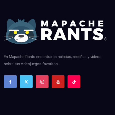
En Mapache Rants encontrarás noticias, reseñas y videos
sobre tus videojuegos favoritos.