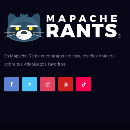
En Mapache Rants encontrarás noticias, reseñas y videos
sobre tus videojuegos favoritos.