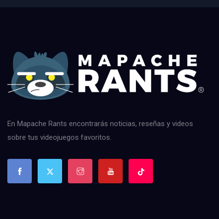
En Mapache Rants encontrarás noticias, reseñas y videos
sobre tus videojuegos favoritos.