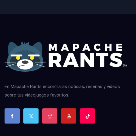
En Mapache Rants encontrarás noticias, reseñas y videos
sobre tus videojuegos favoritos.