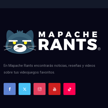
En Mapache Rants encontrarás noticias, reseñas y videos
sobre tus videojuegos favoritos.