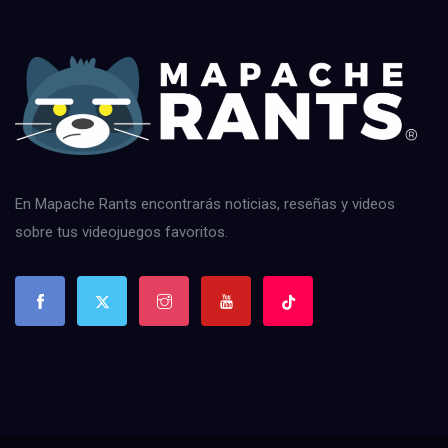
En Mapache Rants encontrarás noticias, reseñas y videos
sobre tus videojuegos favoritos.